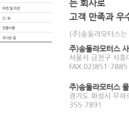
는 회사로
비젼 및 미션
고객 만족과 우
CI. BI
인증사항
(주)송둘라모터스는 
오시는 길
주)송둘라모터스 
서울시 금천구 시흥대로
FAX.02)851-7885
주)송둘라모터스 
경기도 화성시 무하로 28
355-7891