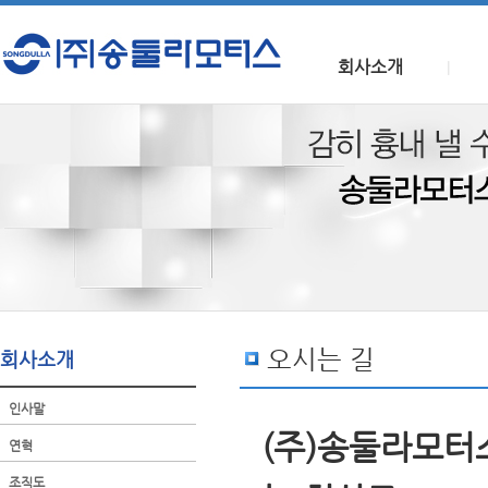
회사소개
|
오시는 길
회사소개
인사말
(주)송둘라모터
연혁
조직도