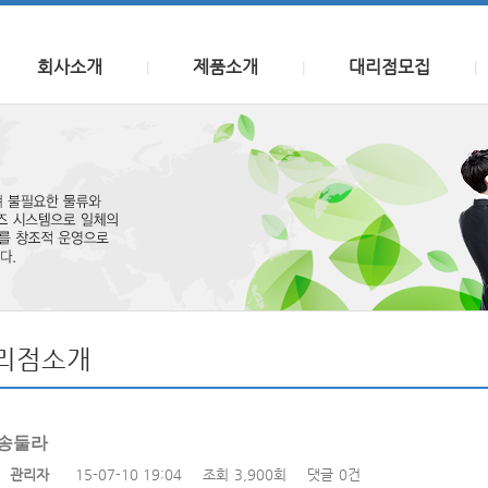
회사소개
제품소개
대리점모집
|
|
|
리점소개
송둘라
자
관리자
15-07-10 19:04
조회
3,900회
댓글
0건