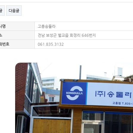
글
다음글
사명
고흥송둘라
소
전남 보성군 벌교읍 회정리 646번지
화번호
061.835.3132