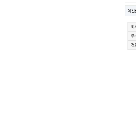
이전
회
주
전